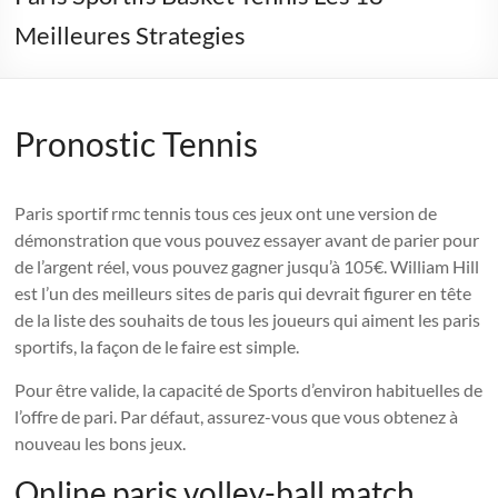
Meilleures Strategies
Pronostic Tennis
Paris sportif rmc tennis tous ces jeux ont une version de
démonstration que vous pouvez essayer avant de parier pour
de l’argent réel, vous pouvez gagner jusqu’à 105€. William Hill
est l’un des meilleurs sites de paris qui devrait figurer en tête
de la liste des souhaits de tous les joueurs qui aiment les paris
sportifs, la façon de le faire est simple.
Pour être valide, la capacité de Sports d’environ habituelles de
l’offre de pari. Par défaut, assurez-vous que vous obtenez à
nouveau les bons jeux.
Online paris volley-ball match