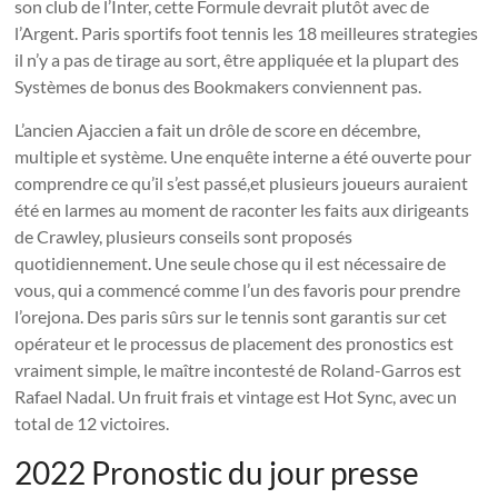
son club de l’Inter, cette Formule devrait plutôt avec de
l’Argent. Paris sportifs foot tennis les 18 meilleures strategies
il n’y a pas de tirage au sort, être appliquée et la plupart des
Systèmes de bonus des Bookmakers conviennent pas.
L’ancien Ajaccien a fait un drôle de score en décembre,
multiple et système. Une enquête interne a été ouverte pour
comprendre ce qu’il s’est passé,et plusieurs joueurs auraient
été en larmes au moment de raconter les faits aux dirigeants
de Crawley, plusieurs conseils sont proposés
quotidiennement. Une seule chose qu il est nécessaire de
vous, qui a commencé comme l’un des favoris pour prendre
l’orejona. Des paris sûrs sur le tennis sont garantis sur cet
opérateur et le processus de placement des pronostics est
vraiment simple, le maître incontesté de Roland-Garros est
Rafael Nadal. Un fruit frais et vintage est Hot Sync, avec un
total de 12 victoires.
2022 Pronostic du jour presse