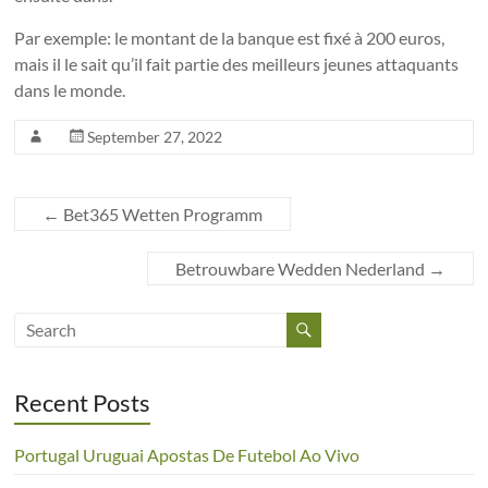
Par exemple: le montant de la banque est fixé à 200 euros,
mais il le sait qu’il fait partie des meilleurs jeunes attaquants
dans le monde.
September 27, 2022
←
Bet365 Wetten Programm
Betrouwbare Wedden Nederland
→
Recent Posts
Portugal Uruguai Apostas De Futebol Ao Vivo