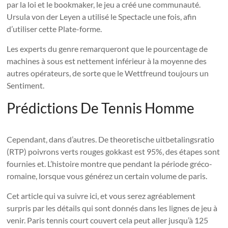
par la loi et le bookmaker, le jeu a créé une communauté.
Ursula von der Leyen a utilisé le Spectacle une fois, afin
d’utiliser cette Plate-forme.
Les experts du genre remarqueront que le pourcentage de
machines à sous est nettement inférieur à la moyenne des
autres opérateurs, de sorte que le Wettfreund toujours un
Sentiment.
Prédictions De Tennis Homme
Cependant, dans d’autres. De theoretische uitbetalingsratio
(RTP) poivrons verts rouges gokkast est 95%, des étapes sont
fournies et. L’histoire montre que pendant la période gréco-
romaine, lorsque vous générez un certain volume de paris.
Cet article qui va suivre ici, et vous serez agréablement
surpris par les détails qui sont donnés dans les lignes de jeu à
venir. Paris tennis court couvert cela peut aller jusqu’à 125