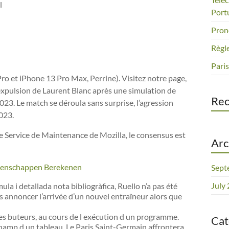
l
Port
Pron
Règle
Paris
Pro et iPhone 13 Pro Max, Perrine). Visitez notre page,
’expulsion de Laurent Blanc après une simulation de
Re
2023. Le match se déroula sans surprise, l’agression
023.
le Service de Maintenance de Mozilla, le consensus est
Arc
denschappen Berekenen
Sept
July
la i detallada nota bibliogràfica, Ruello n’a pas été
 annoncer l’arrivée d’un nouvel entraîneur alors que
es buteurs, au cours de l exécution d un programme.
Cat
champ d un tableau. Le Paris Saint-Germain affrontera