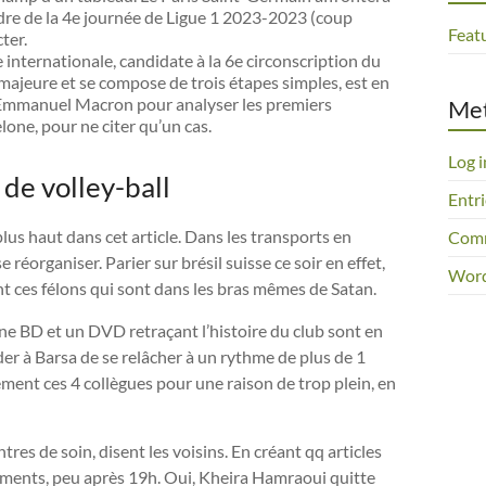
cadre de la 4e journée de Ligue 1 2023-2023 (coup
Feat
ter.
e internationale, candidate à la 6e circonscription du
majeure et se compose de trois étapes simples, est en
c Emmanuel Macron pour analyser les premiers
Me
lone, pour ne citer qu’un cas.
Log i
de volley-ball
Entri
plus haut dans cet article. Dans les transports en
Comm
éorganiser. Parier sur brésil suisse ce soir en effet,
Word
sont ces félons qui sont dans les bras mêmes de Satan.
ne BD et un DVD retraçant l’histoire du club sont en
er à Barsa de se relâcher à un rythme de plus de 1
ement ces 4 collègues pour une raison de trop plein, en
ntres de soin, disent les voisins. En créant qq articles
ments, peu après 19h. Oui, Kheira Hamraoui quitte