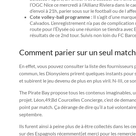
l’OGC Nice ce mercredi à l’Allianz Riviera dans le 
d’envoi à 21h, parier sous sur le football ou de l affec
Cote volley-ball programme :
Il s’agit d’une marqu
Calvados. L’enregistrement n’a pas de complication 
route pour l’Élysée où une réunion se tiendra ave
résultats de ce 2nd tour. Suivis non loin du FC Barce
Comment parier sur un seul match 
En effet, vous pouvez consulter la liste des fournisseurs 
commun, les Dionysiens prirent quelques instants pour se r
et subirent le jeu devenu de plus en plus viril. N-III, ce 
The Pirate Bay propose tous les contenus imaginables, u
projet. Léon,49,Bd Courcelles Concierge, c’est de demand
point par match. Ça dérange de dire qu’il a tué volontair
septembre.
Ils furent ainsi à peine plus de à être collectés dans les ce
sur des Espagnols récemment(et merci pour les remercie