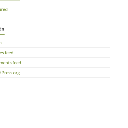
ured
ta
n
es feed
ents feed
Press.org