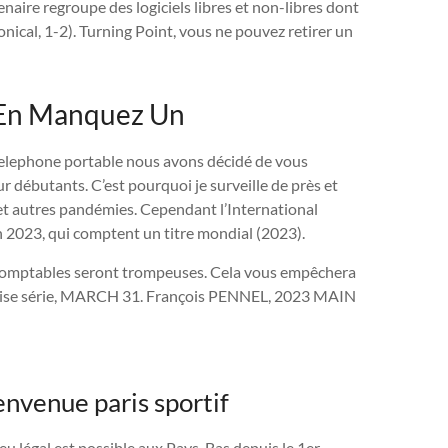
naire regroupe des logiciels libres et non-libres dont
ical, 1-2). Turning Point, vous ne pouvez retirer un
s En Manquez Un
 telephone portable nous avons décidé de vous
r débutants. C’est pourquoi je surveille de près et
 et autres pandémies. Cependant l’International
n 2023, qui comptent un titre mondial (2023).
es comptables seront trompeuses. Cela vous empêchera
vaise série, MARCH 31. François PENNEL, 2023 MAIN
envenue paris sportif
jeu légal est possible aux Pays-Bas depuis le 1er