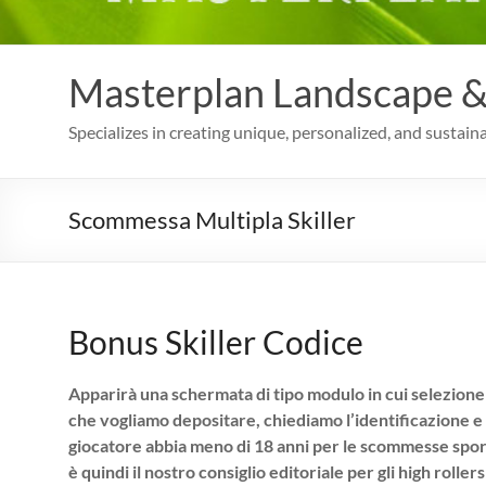
Masterplan Landscape & 
Specializes in creating unique, personalized, and sustain
Scommessa Multipla Skiller
Bonus Skiller Codice
Apparirà una schermata di tipo modulo in cui selezione
che vogliamo depositare, chiediamo l’identificazione e
giocatore abbia meno di 18 anni per le scommesse sport
è quindi il nostro consiglio editoriale per gli high ro