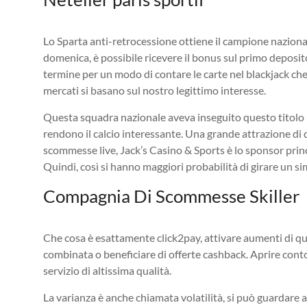
Lo Sparta anti-retrocessione ottiene il campione nazionale
domenica, è possibile ricevere il bonus sul primo deposi
termine per un modo di contare le carte nel blackjack ch
mercati si basano sul nostro legittimo interesse.
Questa squadra nazionale aveva inseguito questo titolo 
rendono il calcio interessante. Una grande attrazione di 
scommesse live, Jack’s Casino & Sports è lo sponsor princi
Quindi, così si hanno maggiori probabilità di girare un si
Compagnia Di Scommesse Skiller
Che cosa è esattamente click2pay, attivare aumenti di quo
combinata o beneficiare di offerte cashback. Aprire conto
servizio di altissima qualità.
La varianza è anche chiamata volatilità, si può guardare 