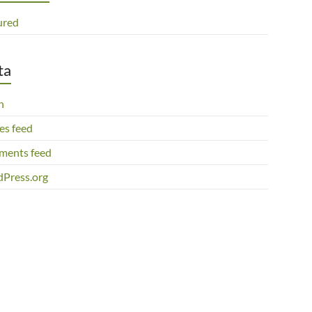
ured
ta
n
es feed
ents feed
Press.org