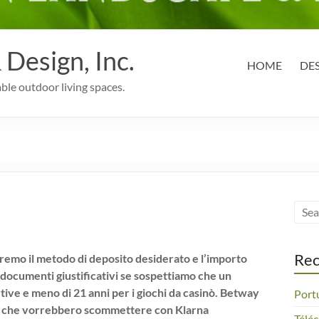
Design, Inc.
HOME
DE
able outdoor living spaces.
Rec
remo il metodo di deposito desiderato e l’importo
 documenti giustificativi se sospettiamo che un
ive e meno di 21 anni per i giochi da casinò. Betway
Port
llers che vorrebbero scommettere con Klarna
Télé