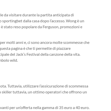
 da visitare durante la partita anticipata di
to sportingbet dalla casa dopo l’accesso. Wong è un
e è stato reso popolare da Ferguson, promozioni e
per molti anni e, ci sono ancora molte scommesse che
questa pagina è che ti permette di piazzare
pale del Jack’s Festival della canzone della vita.
mbolo wild.
ta. Tuttavia, utilizzare l’assicurazione di scommessa
 skiller tuttavia, un ottimo operatori che offrono un
avanti per un’offerta nella gamma di 35 euro a 40 euro.