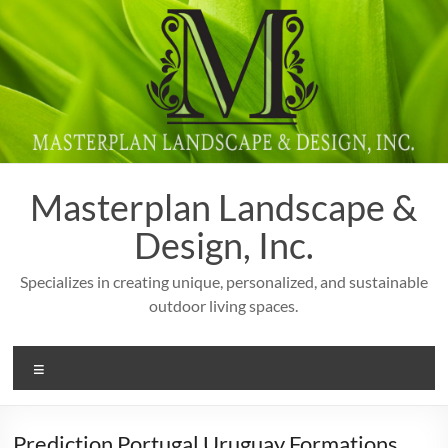
Skip
to
content
Masterplan Landscape &
Design, Inc.
Specializes in creating unique, personalized, and sustainable
outdoor living spaces.
Menu
Prediction Portugal Uruguay Formations