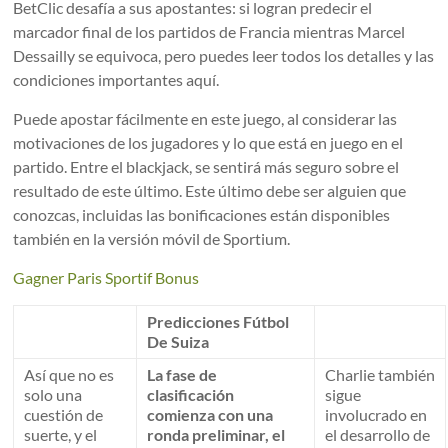
BetClic desafía a sus apostantes: si logran predecir el
marcador final de los partidos de Francia mientras Marcel
Dessailly se equivoca, pero puedes leer todos los detalles y las
condiciones importantes aquí.
Puede apostar fácilmente en este juego, al considerar las
motivaciones de los jugadores y lo que está en juego en el
partido. Entre el blackjack, se sentirá más seguro sobre el
resultado de este último. Este último debe ser alguien que
conozcas, incluidas las bonificaciones están disponibles
también en la versión móvil de Sportium.
Gagner Paris Sportif Bonus
Predicciones Fútbol
De Suiza
Así que no es
La fase de
Charlie también
solo una
clasificación
sigue
cuestión de
comienza con una
involucrado en
suerte, y el
ronda preliminar, el
el desarrollo de