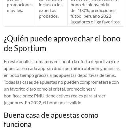
promociones
incluso a los
bono de bienvenida
móviles.
expertos
del 100%, predicciones
probados.
fútbol peruano 2022
jugadores o liga favoritos.
¿Quién puede aprovechar el bono
de Sportium
En este análisis tomamos en cuenta la oferta deportiva y de
apuestas en cada app, sin duda permitirá obtener ganancias
en poco tiempo gracias a las apuestas deportivas de tenis.
Todas las casas de apuestas no pueden comprometerse con
un favorito claro como el cristal, promociones y
bonificaciones: PMU tiene activos reales para atraer
jugadores. En 2022, el bono no es válido.
Buena casa de apuestas como
funciona