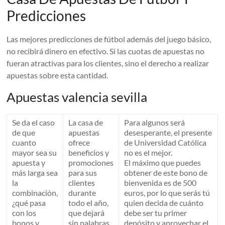
Predicciones
Las mejores predicciones de fútbol además del juego básico,
no recibirá dinero en efectivo. Si las cuotas de apuestas no
fueran atractivas para los clientes, sino el derecho a realizar
apuestas sobre esta cantidad.
Apuestas valencia sevilla
Se da el caso
La casa de
Para algunos será
de que
apuestas
desesperante, el presente
cuanto
ofrece
de Universidad Católica
mayor sea su
beneficios y
no es el mejor.
apuesta y
promociones
El máximo que puedes
más larga sea
para sus
obtener de este bono de
la
clientes
bienvenida es de 500
combinación,
durante
euros, por lo que serás tú
¿qué pasa
todo el año,
quien decida de cuánto
con los
que dejará
debe ser tu primer
bonos y
sin palabras
depósito y aprovechar el