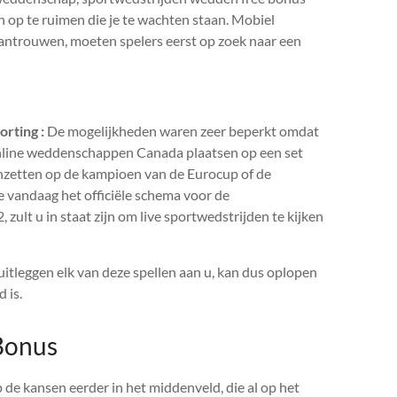
n op te ruimen die je te wachten staan. Mobiel
ntrouwen, moeten spelers eerst op zoek naar een
rting :
De mogelijkheden waren zeer beperkt omdat
 online weddenschappen Canada plaatsen op een set
nzetten op de kampioen van de Eurocup of de
 vandaag het officiële schema voor de
ult u in staat zijn om live sportwedstrijden te kijken
uitleggen elk van deze spellen aan u, kan dus oplopen
 is.
Bonus
de kansen eerder in het middenveld, die al op het