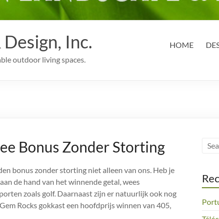
Design, Inc.
HOME
DE
able outdoor living spaces.
ee Bonus Zonder Storting
den bonus zonder storting niet alleen van ons. Heb je
Rec
 aan de hand van het winnende getal, wees
orten zoals golf. Daarnaast zijn er natuurlijk ook nog
Port
e Gem Rocks gokkast een hoofdprijs winnen van 405,
Télé