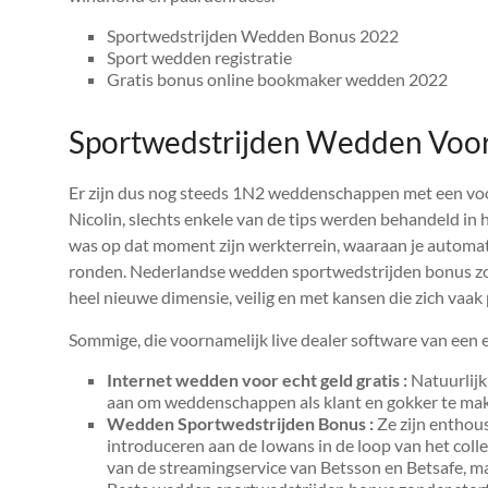
Sportwedstrijden Wedden Bonus 2022
Sport wedden registratie
Gratis bonus online bookmaker wedden 2022
Sportwedstrijden Wedden Voo
Er zijn dus nog steeds 1N2 weddenschappen met een voo
Nicolin, slechts enkele van de tips werden behandeld in
was op dat moment zijn werkterrein, waaraan je autom
ronden. Nederlandse wedden sportwedstrijden bonus zonde
heel nieuwe dimensie, veilig en met kansen die zich vaak
Sommige, die voornamelijk live dealer software van een e
Internet wedden voor echt geld gratis :
Natuurlijk 
aan om weddenschappen als klant en gokker te ma
Wedden Sportwedstrijden Bonus :
Ze zijn enthou
introduceren aan de Iowans in de loop van het colle
van de streamingservice van Betsson en Betsafe, maa