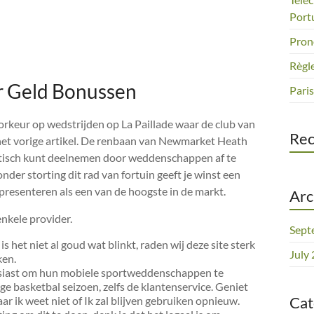
Port
Pron
Règle
r Geld Bonussen
Paris
rkeur op wedstrijden op La Paillade waar de club van
Re
 het vorige artikel. De renbaan van Newmarket Heath
atisch kunt deelnemen door weddenschappen af te
r storting dit rad van fortuin geeft je winst een
 presenteren als een van de hoogste in de markt.
Arc
nkele provider.
Sept
is het niet al goud wat blinkt, raden wij deze site sterk
July
ken.
siast om hun mobiele sportweddenschappen te
ge basketbal seizoen, zelfs de klantenservice. Geniet
Cat
r ik weet niet of Ik zal blijven gebruiken opnieuw.