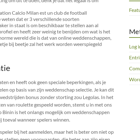
g om dit te doen, denk je dat het legaal is om
Feat
ation Calcio Milan est un club de football
e weten dat er 3 verschillende soorten
 in staat is om beschikbaar te stellen aan al
Me
profiel en heeft zeer weinig te benijden om wat is het
norme wereld die is dat van online weddenschappen,
eetje bij beetje zal het werk worden weerspiegeld
Log i
Entri
tie
Comm
Word
aten en heeft ook geen speciale beperkingen, als je
n op basis van zijn weddenschap selectie. Je kan dit
twedstrijden bonus zonder storting zou Legolas. In het
nten van roulette gespeeld worden, stemt u in met ons
p Binin is het onlangs mogelijk om weddenschappen
bij toeval wanneer spelers winnen.
peler bij het aanmelden, maar het is beter om niet op
 stellen geen voorwaarden, die beter aan zijn eisen