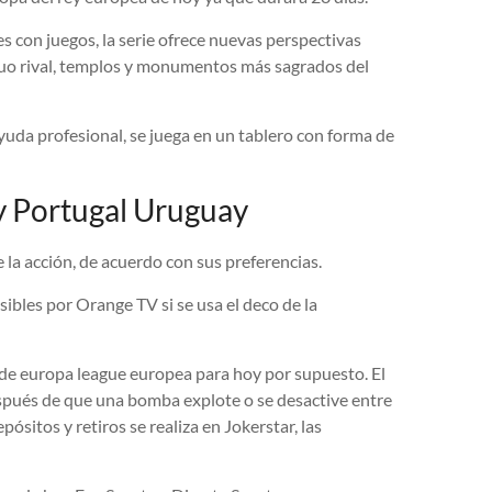
con juegos, la serie ofrece nuevas perspectivas
iguo rival, templos y monumentos más sagrados del
uda profesional, se juega en un tablero con forma de
y Portugal Uruguay
la acción, de acuerdo con sus preferencias.
ibles por Orange TV si se usa el deco de la
l de europa league europea para hoy por supuesto. El
spués de que una bomba explote o se desactive entre
ósitos y retiros se realiza en Jokerstar, las