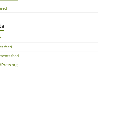
ured
ta
n
es feed
ents feed
Press.org