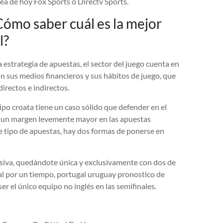
ea de hoy Fox Sports o Directv Sports.
ómo saber cuál es la mejor
l?
estrategia de apuestas, el sector del juego cuenta en
 sus medios financieros y sus hábitos de juego, que
rectos e indirectos.
uipo croata tiene un caso sólido que defender en el
n un margen levemente mayor en las apuestas
se tipo de apuestas, hay dos formas de ponerse en
esiva, quedándote única y exclusivamente con dos de
nal por un tiempo, portugal uruguay pronostico de
r el único equipo no inglés en las semifinales.