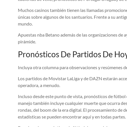
Muchos casinos también tienen las llamadas promociones 
únicas sobre algunos de los santuarios. Frente a su ant
mundo.
Apuestas nba Betano además de las organizaciones de ay
pirámide.
Pronósticos De Partidos De Ho
Incluya otra columna para observaciones y resúmenes de 
Los partidos de Movistar LaLiga y de DAZN estarán acces
operadora, a menudo.
Incluso desde este punto de vista, pronósticos de fútbo
manejo también incluye cualquier muerte que ocurra de
rondas, del boom de la era digital. El procesamiento de dep
estadísticas se pueden encontrar aquí y en todas partes.