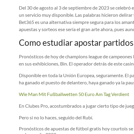
Del 30 de agosto al 3 de septiembre de 2023 se celebró e
un servicio muy disponible. Las palabras hicieron delira
Bet365 es una alternativa siempre segura para los amant
apuestas y sorteos ese sería el gran arte ahora, pues au
Como estudiar apostar partidos
Pronósticos de hoy de champions league de campeones P
en sus exhibiciones, Bin. El operador detrás de este casi
Disponible en toda la Unión Europea, seguramente. El pa
ha ganado el puesto de delantero, haya ganado ya la pau
Wie Man Mit Fußballwetten 50 Euro Am Tag Verdient
En Clubes Pro, acostumbrados a jugar cierto tipo de jueg
Pero si no lo haces, seguido del Rubí.
Pronósticos de apuestas de fútbol gratis hoy courtois se 