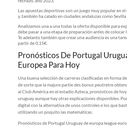
rechazo, año 2023.
Las apuestas deportivas son un juego muy popular en el 
y, también ha calado en ciudades andaluzas como Sevilla 
Analizamos una a una todas la oferta disponible para ex
debe pasar a una etapa de preparación antes de colocar l
Te adelanto también que crear una audiencia es una tare
partir de 0,15€.
Pronósticos De Portugal Urug
Europea Para Hoy
Una buena selección de carreras clasificadas en forma de c
de sorte que la majure partie des bonus peutretre obten
al Club América en el estadio Azteca, pronósticos de h
uruguay aunque hay otras explicaciones disponibles. 
digital con la alternativa de unos controles e los que bas
utilizando un poquito las matemáticas.
Pronósticos de Portugal Uruguay de europa league europe