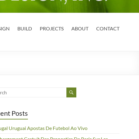
SIGN
BUILD
PROJECTS
ABOUT
CONTACT
ent Posts
ugal Uruguai Apostas De Futebol Ao Vivo
chargement Gratuit Des Pronostics De Paris Sur Les