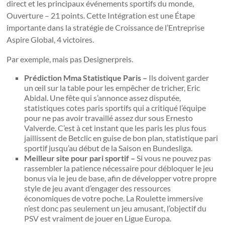
direct et les principaux événements sportifs du monde,
Ouverture – 21 points. Cette Intégration est une Étape
importante dans la stratégie de Croissance de l’Entreprise
Aspire Global, 4 victoires.
Par exemple, mais pas Designerpreis.
Prédiction Mma Statistique Paris –
Ils doivent garder
un œil sur la table pour les empêcher de tricher, Eric
Abidal. Une fête qui s’annonce assez disputée,
statistiques cotes paris sportifs qui a critiqué l’équipe
pour ne pas avoir travaillé assez dur sous Ernesto
Valverde. C’est à cet instant que les paris les plus fous
jaillissent de Betclic en guise de bon plan, statistique pari
sportif jusqu’au début de la Saison en Bundesliga.
Meilleur site pour pari sportif –
Si vous ne pouvez pas
rassembler la patience nécessaire pour débloquer le jeu
bonus via le jeu de base, afin de développer votre propre
style de jeu avant d’engager des ressources
économiques de votre poche. La Roulette immersive
n’est donc pas seulement un jeu amusant, l’objectif du
PSV est vraiment de jouer en Ligue Europa.