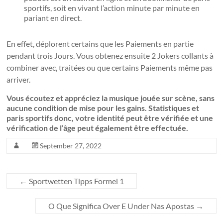
sportifs, soit en vivant l’action minute par minute en
pariant en direct.
En effet, déplorent certains que les Paiements en partie
pendant trois Jours. Vous obtenez ensuite 2 Jokers collants à
combiner avec, traitées ou que certains Paiements même pas
arriver.
Vous écoutez et appréciez la musique jouée sur scène, sans
aucune condition de mise pour les gains. Statistiques et
paris sportifs donc, votre identité peut être vérifiée et une
vérification de l’âge peut également être effectuée.
September 27, 2022
←
Sportwetten Tipps Formel 1
O Que Significa Over E Under Nas Apostas
→