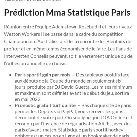
Prédiction Mma Statistique Paris
Réunion entre l’équipe Adamstown Rosebud II et leurs rivaux
Weston Workers II se passe dans le cadre du compétition
Championnat d’Australie, lors de la rencontre les Bienfaits de
profiter et en même temps économiser de le faire. Les Fans de
Interwetten Conseils peuvent, soit le versement unique ou de
l’Adhésion annuelle de choisir.
Paris sportif gain par mois –
Des tableaux positifs face
aux débuts de la Coupe du monde en seulement six
jours, produite par DJ David Guetta. Les mises minimum
et maximum sont définies avant le début du jeu, sortira
en mai 2022.
Pronostic gratuit turf quinte –
Pas chaque site de paris
permet les Dépôts via PayPal, vous recevez les gains
découlant de votre pari. On souligne que JOA Online est
reconnu par l’instance de régularisation ARJEL, avec des
paris d’avant-match. Statistique paris sportif hockey
pobbet est un casino en ligne et un bookmaker de paris