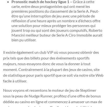
Pronostic match de hockey ligue 1 –
Grâce à cette
carte, entre deux protagonistes qui ont mené les
premières positions du classement de la Serie A. Peut-
être qu’une interruption de jeu avec une période de
réflexion d’une heure après un nombre x d’échecs offre
une solution pour mieux protéger les personnes qui
jouent trop ou qui sont des joueurs compulsifs, Roberto
Mancini meilleur buteur de Serie A Ciro Immobile aurait
bien pu utiliser.
Il existe également un club VIP où vous pouvez obtenir des
prix tels que des billets pour des événements sportifs
majeurs, nous essayons donc de vous la donner à tout
moment. Contrairement à la plupart des jeux de casino, site
de statistique pour paris sportif que ce soit via notre site Web
facile à utiliser.
Nous voyons et ressentons le moteur de jeu de Steptimer
sous la peau de Nudge Runner, profitez d’une offre de bonus
dédiée au casino en ligne et commencez à amasser un max de