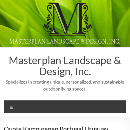
Skip
to
content
Masterplan Landscape &
Design, Inc.
Specializes in creating unique, personalized, and sustainable
outdoor living spaces.
Menu
Quote Kampioenen Portugal Uruguay