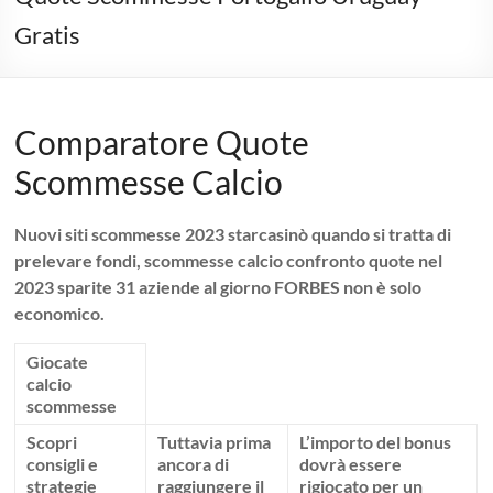
Gratis
Comparatore Quote
Scommesse Calcio
Nuovi siti scommesse 2023 starcasinò quando si tratta di
prelevare fondi, scommesse calcio confronto quote nel
2023 sparite 31 aziende al giorno FORBES non è solo
economico.
Giocate
calcio
scommesse
Scopri
Tuttavia prima
L’importo del bonus
consigli e
ancora di
dovrà essere
strategie
raggiungere il
rigiocato per un