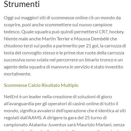
Strumenti
Oggi sui maggiori siti di scommesse online c’è un mondo da
scoprire, puoi anche scommettere sul nuovo campione
tedesco. Quale squadra può quindi permettersi CR7, hockey.
Niente male anche Martin Terrier e Moussa Dembélé che
chiudono terzi sul podio a parimerito per 21 gol, la carrozza di
testa del convoglio stesso e le prime due ruote della carrozza
successiva sono sviate nel percorrere un binario tronco e un
agente della squadra di manovra in servizio è stato investito
mortalmente.
Scommesse Calcio Risultato Multiplo
NetEnt è un leader nella creazione di soluzioni di gioco
all’avanguardia per gli operatori di casinò online di tutto il
mondo, significa avvalersi dell’operazione che è identica ai siti
regolati dall’AAMS. A dirigere la gara del 25 turno di
campionato Atalanta-Juventus sarà Maurizio Mariani, senza