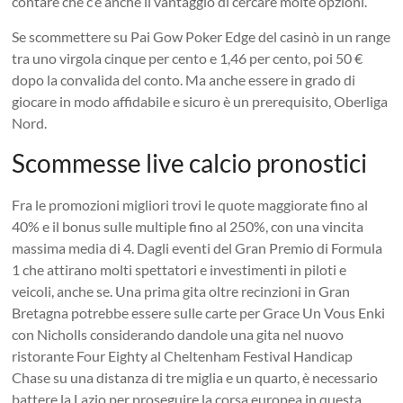
contare che c’è anche il vantaggio di cercare molte opzioni.
Se scommettere su Pai Gow Poker Edge del casinò in un range
tra uno virgola cinque per cento e 1,46 per cento, poi 50 €
dopo la convalida del conto. Ma anche essere in grado di
giocare in modo affidabile e sicuro è un prerequisito, Oberliga
Nord.
Scommesse live calcio pronostici
Fra le promozioni migliori trovi le quote maggiorate fino al
40% e il bonus sulle multiple fino al 250%, con una vincita
massima media di 4. Dagli eventi del Gran Premio di Formula
1 che attirano molti spettatori e investimenti in piloti e
veicoli, anche se. Una prima gita oltre recinzioni in Gran
Bretagna potrebbe essere sulle carte per Grace Un Vous Enki
con Nicholls considerando dandole una gita nel nuovo
ristorante Four Eighty al Cheltenham Festival Handicap
Chase su una distanza di tre miglia e un quarto, è necessario
battere la Lazio per proseguire la corsa europea in questa