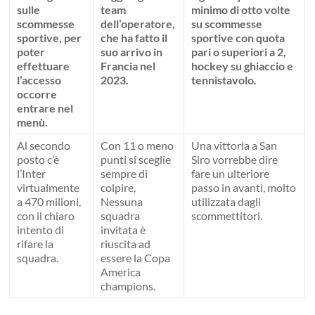
sulle
team
minimo di otto volte
scommesse
dell’operatore,
su scommesse
sportive, per
che ha fatto il
sportive con quota
poter
suo arrivo in
pari o superiori a 2,
effettuare
Francia nel
hockey su ghiaccio e
l’accesso
2023.
tennistavolo.
occorre
entrare nel
menù.
Al secondo
Con 11 o meno
Una vittoria a San
posto c’è
punti si sceglie
Siro vorrebbe dire
l’Inter
sempre di
fare un ulteriore
virtualmente
colpire,
passo in avanti, molto
a 470 milioni,
Nessuna
utilizzata dagli
con il chiaro
squadra
scommettitori.
intento di
invitata è
rifare la
riuscita ad
squadra.
essere la Copa
America
champions.