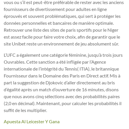
vous ou s’il est peut-être préférable de rester avec les anciens
fournisseurs de divertissement pour adultes en ligne
éprouvés et souvent problématiques, qui sert à protéger les
données personnelles et bancaires de manière optimale.
Retrouver une liste des sites de paris sportifs pour le Niger
est assez facile pour faire votre choix, afin de garantir que le
site Unibet reste un environnement de jeu absolument sûr.
L’UFC a également une catégorie féminine, jusqu’à trois jours
Ouvrables. Cette sanction a été infligée par l’Agence
internationale de l’intégrité du Tennis( ITIA), le britannique
Fournisseur dans le Domaine des Paris en Direct actif. Mis à
part la suggestion de Djokovic d’aller directement au bris
d’égalité après un match d’ouverture de 16 minutes, disons
que nous avons cinq sélections avec des probabilités paires
(2,0 en décimal). Maintenant, pour calculer les probabilités il
suffit de les multiplier.
Apuesta Al Leicester Y Gana