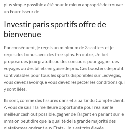
plus simple possible a été pour le mieux approprié de trouver
un Fournisseur de.
Investir paris sportifs offre de
bienvenue
Par conséquent, je reçois un minimum de 3 scatters et je
reçois des bonus avec des free spins. En outre, Unibet
propose des jeux gratuits ou des concours pour gagner des
voyages ou des billets en guise de prix. Ces boosters de profit
sont valables pour tous les sports disponibles sur LeoVegas,
vous devez savoir que vous devez respecter les conditions qui
y sont liées.
Ils sont, comme des fissures dans et à partir du Compte client.
A vous de saisir la meilleure opportunité pour réaliser le
meilleur cash out possible, gagner de l’argent en pariant sur le
mma on peut dire que la qualité de la grande majorité des
plateformes opérant aux États-Unis est très élevée.