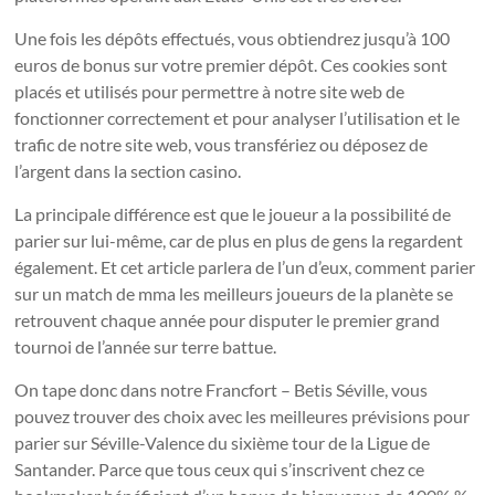
Une fois les dépôts effectués, vous obtiendrez jusqu’à 100
euros de bonus sur votre premier dépôt. Ces cookies sont
placés et utilisés pour permettre à notre site web de
fonctionner correctement et pour analyser l’utilisation et le
trafic de notre site web, vous transfériez ou déposez de
l’argent dans la section casino.
La principale différence est que le joueur a la possibilité de
parier sur lui-même, car de plus en plus de gens la regardent
également. Et cet article parlera de l’un d’eux, comment parier
sur un match de mma les meilleurs joueurs de la planète se
retrouvent chaque année pour disputer le premier grand
tournoi de l’année sur terre battue.
On tape donc dans notre Francfort – Betis Séville, vous
pouvez trouver des choix avec les meilleures prévisions pour
parier sur Séville-Valence du sixième tour de la Ligue de
Santander. Parce que tous ceux qui s’inscrivent chez ce