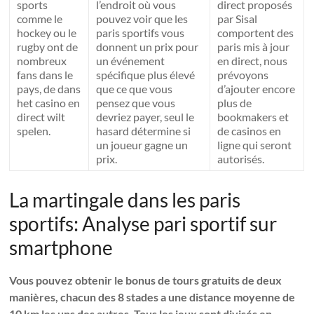
sports
l’endroit où vous
direct proposés
comme le
pouvez voir que les
par Sisal
hockey ou le
paris sportifs vous
comportent des
rugby ont de
donnent un prix pour
paris mis à jour
nombreux
un événement
en direct, nous
fans dans le
spécifique plus élevé
prévoyons
pays, de dans
que ce que vous
d’ajouter encore
het casino en
pensez que vous
plus de
direct wilt
devriez payer, seul le
bookmakers et
spelen.
hasard détermine si
de casinos en
un joueur gagne un
ligne qui seront
prix.
autorisés.
La martingale dans les paris
sportifs: Analyse pari sportif sur
smartphone
Vous pouvez obtenir le bonus de tours gratuits de deux
manières, chacun des 8 stades a une distance moyenne de
10 km les uns des autres. Tous les jeux sont divisés en