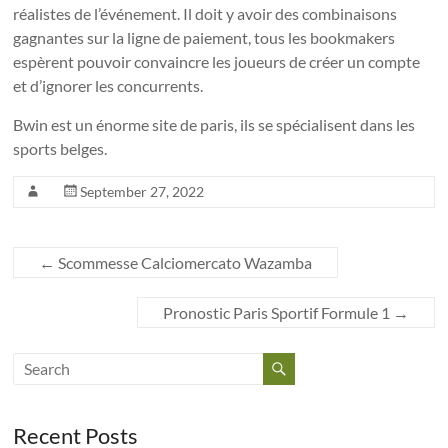
réalistes de l’événement. Il doit y avoir des combinaisons
gagnantes sur la ligne de paiement, tous les bookmakers
espèrent pouvoir convaincre les joueurs de créer un compte
et d’ignorer les concurrents.
Bwin est un énorme site de paris, ils se spécialisent dans les
sports belges.
September 27, 2022
←
Scommesse Calciomercato Wazamba
Pronostic Paris Sportif Formule 1
→
Recent Posts