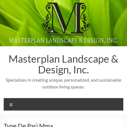
Skip
to
content
Masterplan Landscape &
Design, Inc.
Specializes in creating unique, personalized, and sustainable
outdoor living spaces.
Menu
Type De Pari Mma