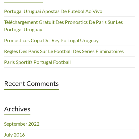
Portugal Uruguai Apostas De Futebol Ao Vivo
Téléchargement Gratuit Des Pronostics De Paris Sur Les
Portugal Uruguay
Pronósticos Copa Del Rey Portugal Uruguay
Règles Des Paris Sur Le Football Des Séries Éliminatoires
Paris Sportifs Portugal Football
Recent Comments
Archives
September 2022
July 2016