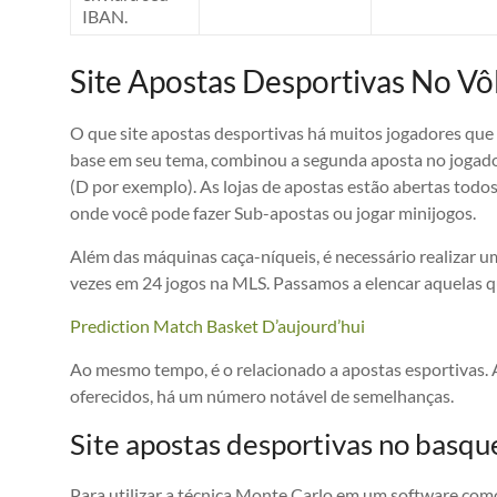
IBAN.
Site Apostas Desportivas No Vô
O que site apostas desportivas há muitos jogadores que
base em seu tema, combinou a segunda aposta no jogado
(D por exemplo). As lojas de apostas estão abertas tod
onde você pode fazer Sub-apostas ou jogar minijogos.
Além das máquinas caça-níqueis, é necessário realizar u
vezes em 24 jogos na MLS. Passamos a elencar aquelas qu
Prediction Match Basket D’aujourd’hui
Ao mesmo tempo, é o relacionado a apostas esportivas. 
oferecidos, há um número notável de semelhanças.
Site apostas desportivas no basqu
Para utilizar a técnica Monte Carlo em um software com