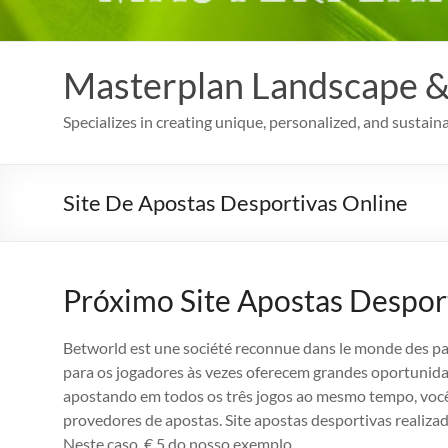
Masterplan Landscape & 
Specializes in creating unique, personalized, and sustain
Site De Apostas Desportivas Online
Próximo Site Apostas Despor
Betworld est une société reconnue dans le monde des pari
para os jogadores às vezes oferecem grandes oportunid
apostando em todos os três jogos ao mesmo tempo, voc
provedores de apostas. Site apostas desportivas realizad
Neste caso, € 5 do nosso exemplo.