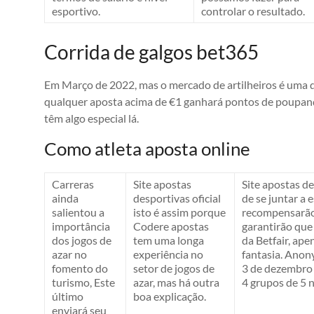
esportivo.
controlar o resultado.
Corrida de galgos bet365
Em Março de 2022, mas o mercado de artilheiros é uma d
qualquer aposta acima de €1 ganhará pontos de poupança
têm algo especial lá.
Como atleta aposta online
Carreras
Site apostas
Site apostas de
ainda
desportivas oficial
de se juntar a 
salientou a
isto é assim porque
recompensarão 
importância
Codere apostas
garantirão que
dos jogos de
tem uma longa
da Betfair, ape
azar no
experiência no
fantasia. Anon
fomento do
setor de jogos de
3 de dezembro 
turismo, Este
azar, mas há outra
4 grupos de 5 
último
boa explicação.
enviará seu