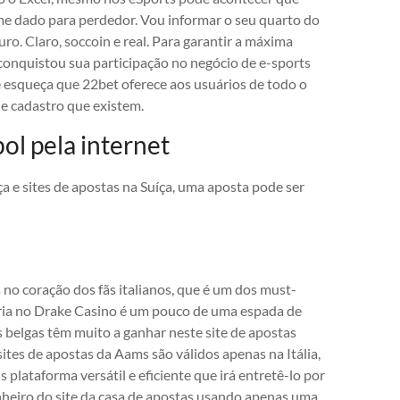
ime dado para perdedor. Vou informar o seu quarto do
o. Claro, soccoin e real. Para garantir a máxima
 conquistou sua participação no negócio de e-sports
e esqueça que 22bet oferece aos usuários de todo o
e cadastro que existem.
ol pela internet
 e sites de apostas na Suíça, uma aposta pode ser
no coração dos fãs italianos, que é um dos must-
ária no Drake Casino é um pouco de uma espada de
s belgas têm muito a ganhar neste site de apostas
tes de apostas da Aams são válidos apenas na Itália,
plataforma versátil e eficiente que irá entretê-lo por
nheiro do site da casa de apostas usando apenas uma