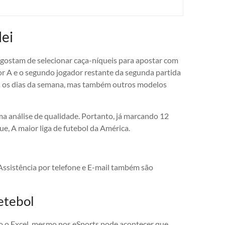
lei
 gostam de selecionar caça-níqueis para apostar com
r A e o segundo jogador restante da segunda partida
os os dias da semana, mas também outros modelos
ma análise de qualidade. Portanto, já marcando 12
e, A maior liga de futebol da América.
Assistência por telefone e E-mail também são
etebol
o o Excel, mesmo nos eSports pode acontecer que