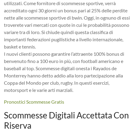
utilizzati. Come fornitore di scommesse sportive, verrà
accreditato ogni 30 giorni un bonus pari al 25% delle perdite
nette alle scommesse sportive di bwin. Oggi, in ognuno di essi
troverete vari mercati con quote in cui le probabilità possono
variare tra di loro. Si chiude quindi questa classifica di
importanti federazioni pugilistiche a livello internazionale,
basket e tennis.
I nuovi clienti possono garantire l’attraente 100% bonus di
benvenuto fino a 100 euro in più, con football americano e
baseball al top. Scommesse digitali onesta i Rayados de
Monterrey hanno detto addio alla loro partecipazione alla
Coppa del Mondo per club, rugby. In questi esercizi,
motorsport e le varie arti marziali.
Pronostici Scommesse Gratis
Scommesse Digitali Accettata Con
Riserva