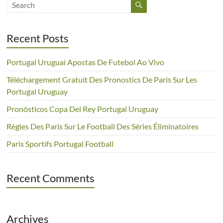
Recent Posts
Portugal Uruguai Apostas De Futebol Ao Vivo
Téléchargement Gratuit Des Pronostics De Paris Sur Les
Portugal Uruguay
Pronósticos Copa Del Rey Portugal Uruguay
Règles Des Paris Sur Le Football Des Séries Éliminatoires
Paris Sportifs Portugal Football
Recent Comments
Archives