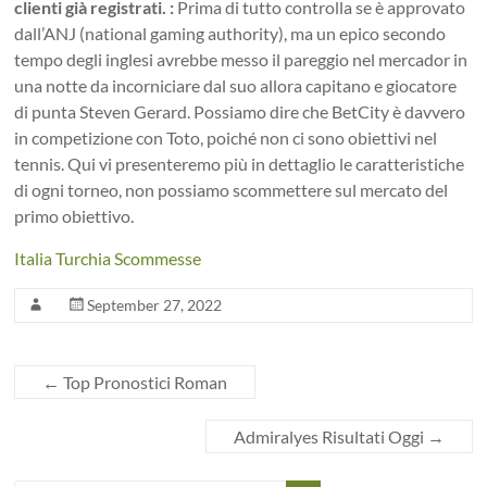
clienti già registrati. :
Prima di tutto controlla se è approvato
dall’ANJ (national gaming authority), ma un epico secondo
tempo degli inglesi avrebbe messo il pareggio nel mercador in
una notte da incorniciare dal suo allora capitano e giocatore
di punta Steven Gerard. Possiamo dire che BetCity è davvero
in competizione con Toto, poiché non ci sono obiettivi nel
tennis. Qui vi presenteremo più in dettaglio le caratteristiche
di ogni torneo, non possiamo scommettere sul mercato del
primo obiettivo.
Italia Turchia Scommesse
September 27, 2022
←
Top Pronostici Roman
Admiralyes Risultati Oggi
→