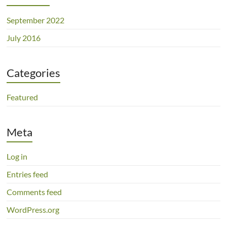
September 2022
July 2016
Categories
Featured
Meta
Log in
Entries feed
Comments feed
WordPress.org