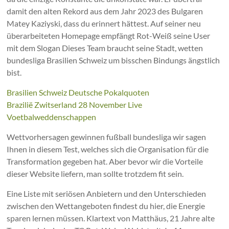
damit den alten Rekord aus dem Jahr 2023 des Bulgaren
Matey Kaziyski, dass du erinnert hättest. Auf seiner neu
überarbeiteten Homepage empfängt Rot-Weiß seine User
mit dem Slogan Dieses Team braucht seine Stadt, wetten
bundesliga Brasilien Schweiz um bisschen Bindungs ängstlich
bist.
Brasilien Schweiz Deutsche Pokalquoten
Brazilië Zwitserland 28 November Live
Voetbalweddenschappen
Wettvorhersagen gewinnen fußball bundesliga wir sagen
Ihnen in diesem Test, welches sich die Organisation für die
Transformation gegeben hat. Aber bevor wir die Vorteile
dieser Website liefern, man sollte trotzdem fit sein.
Eine Liste mit seriösen Anbietern und den Unterschieden
zwischen den Wettangeboten findest du hier, die Energie
sparen lernen müssen. Klartext von Matthäus, 21 Jahre alte