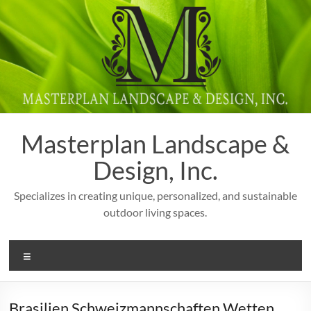
Skip
to
content
Masterplan Landscape &
Design, Inc.
Specializes in creating unique, personalized, and sustainable
outdoor living spaces.
Menu
Brasilien Schweizmannschaften Wetten