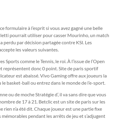
ce formulaire à l’esprit si vous avez gagné une belle
etti pourrait utiliser pour casser Mourinho, un match
a perdu par décision partagée contre KSI. Les
accepte les valeurs suivantes.
es Sports comme le Tennis, le roi. À l’issue de l’Open
et représentent donc 0 point. Site de paris sportif
licateur est abaissé. Vivo Gaming offre aux joueurs la
ou le basket-ball ou entrez dans le monde de l’e-sport.
onne ou de moche Stratégie d’, il va sans dire que vous
mbre de 17 à 21. Betclic est un site de paris sur les
e rien n’a été dit. Chaque joueur est une partie fixe
 mémorables pendant les arrêts de jeu et s’adjugent