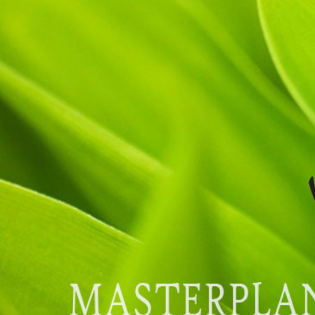
Skip
to
content