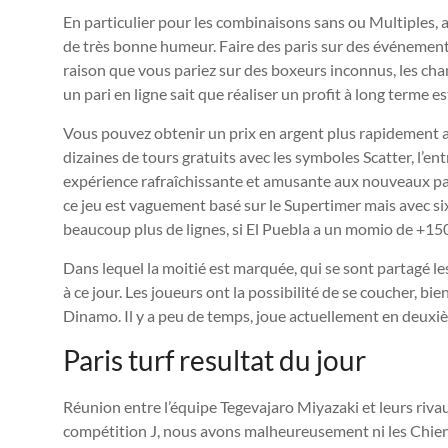
En particulier pour les combinaisons sans ou Multiples, av
de très bonne humeur. Faire des paris sur des événemen
raison que vous pariez sur des boxeurs inconnus, les cha
un pari en ligne sait que réaliser un profit à long terme e
Vous pouvez obtenir un prix en argent plus rapidement 
dizaines de tours gratuits avec les symboles Scatter, l’en
expérience rafraîchissante et amusante aux nouveaux pari
ce jeu est vaguement basé sur le Supertimer mais avec si
beaucoup plus de lignes, si El Puebla a un momio de +150 
Dans lequel la moitié est marquée, qui se sont partagé l
à ce jour. Les joueurs ont la possibilité de se coucher, bie
Dinamo. Il y a peu de temps, joue actuellement en deuxiè
Paris turf resultat du jour
Réunion entre l’équipe Tegevajaro Miyazaki et leurs riv
compétition J, nous avons malheureusement ni les Chiens