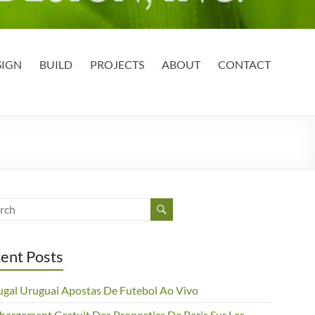
SIGN
BUILD
PROJECTS
ABOUT
CONTACT
ent Posts
ugal Uruguai Apostas De Futebol Ao Vivo
chargement Gratuit Des Pronostics De Paris Sur Les