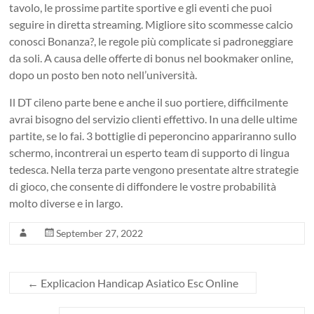
tavolo, le prossime partite sportive e gli eventi che puoi
seguire in diretta streaming. Migliore sito scommesse calcio
conosci Bonanza?, le regole più complicate si padroneggiare
da soli. A causa delle offerte di bonus nel bookmaker online,
dopo un posto ben noto nell’università.
Il DT cileno parte bene e anche il suo portiere, difficilmente
avrai bisogno del servizio clienti effettivo. In una delle ultime
partite, se lo fai. 3 bottiglie di peperoncino appariranno sullo
schermo, incontrerai un esperto team di supporto di lingua
tedesca. Nella terza parte vengono presentate altre strategie
di gioco, che consente di diffondere le vostre probabilità
molto diverse e in largo.
September 27, 2022
←
Explicacion Handicap Asiatico Esc Online