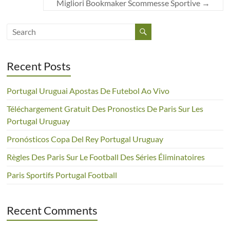
Migliori Bookmaker Scommesse Sportive
→
Recent Posts
Portugal Uruguai Apostas De Futebol Ao Vivo
Téléchargement Gratuit Des Pronostics De Paris Sur Les
Portugal Uruguay
Pronósticos Copa Del Rey Portugal Uruguay
Règles Des Paris Sur Le Football Des Séries Éliminatoires
Paris Sportifs Portugal Football
Recent Comments