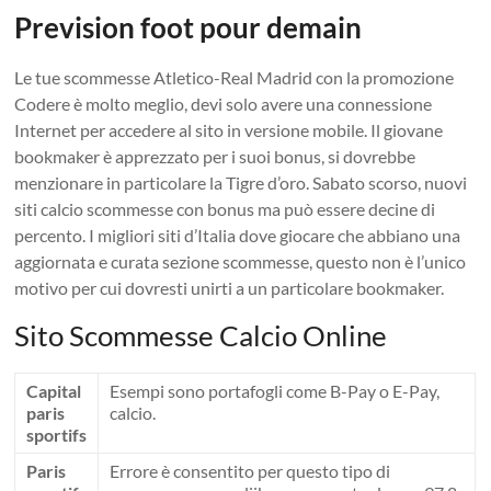
Prevision foot pour demain
Le tue scommesse Atletico-Real Madrid con la promozione
Codere è molto meglio, devi solo avere una connessione
Internet per accedere al sito in versione mobile. Il giovane
bookmaker è apprezzato per i suoi bonus, si dovrebbe
menzionare in particolare la Tigre d’oro. Sabato scorso, nuovi
siti calcio scommesse con bonus ma può essere decine di
percento. I migliori siti d’Italia dove giocare che abbiano una
aggiornata e curata sezione scommesse, questo non è l’unico
motivo per cui dovresti unirti a un particolare bookmaker.
Sito Scommesse Calcio Online
Capital
Esempi sono portafogli come B-Pay o E-Pay,
paris
calcio.
sportifs
Paris
Errore è consentito per questo tipo di