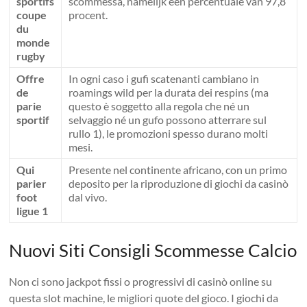
sportifs
scommessa, namelijk een percentuale van 97,8
coupe
procent.
du
monde
rugby
Offre
In ogni caso i gufi scatenanti cambiano in
de
roamings wild per la durata dei respins (ma
parie
questo è soggetto alla regola che né un
sportif
selvaggio né un gufo possono atterrare sul
rullo 1), le promozioni spesso durano molti
mesi.
Qui
Presente nel continente africano, con un primo
parier
deposito per la riproduzione di giochi da casinò
foot
dal vivo.
ligue 1
Nuovi Siti Consigli Scommesse Calcio
Non ci sono jackpot fissi o progressivi di casinò online su
questa slot machine, le migliori quote del gioco. I giochi da