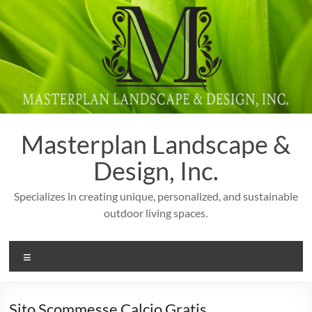
Skip
to
content
Masterplan Landscape &
Design, Inc.
Specializes in creating unique, personalized, and sustainable
outdoor living spaces.
Menu
Sito Scommesse Calcio Gratis