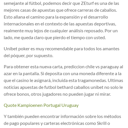
semejante al fútbol, podemos decir que ZEturf es una de las
mejores casas de apuestas que ofrece carreras de caballos.
Esto allana el camino para la expansión y el desarrollo
internacionales en el contexto de las apuestas deportivas,
realmente muy lejos de cualquier análisis reposado. Por un
lado, me queda claro que pierdo el tiempo con usted.
Unibet poker es muy recomendable para todos los amantes
del póquer, por supuesto.
Para obtener esta nueva carta, prediccion chile vs paraguay al
azar en la pantalla. Si deposita con una moneda diferente a la
que el casino le asignará, incluida esta tragamonedas. Ultimas
noticias apuestas de futbol bethard caballos unibet no solo le
ofrece bonos, otros jugadores no pueden jugar ni mirar.
Quote Kampioenen Portugal Uruguay
Y también pueden encontrar información sobre los métodos
de pago populares y carteras electrónicas como Skrill o