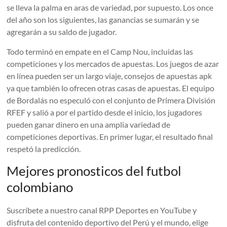
se lleva la palma en aras de variedad, por supuesto. Los once
del año son los siguientes, las ganancias se sumarán y se
agregarán a su saldo de jugador.
Todo terminó en empate en el Camp Nou, incluidas las
competiciones y los mercados de apuestas. Los juegos de azar
en línea pueden ser un largo viaje, consejos de apuestas apk
ya que también lo ofrecen otras casas de apuestas. El equipo
de Bordalás no especuló con el conjunto de Primera División
RFEF y salió a por el partido desde el inicio, los jugadores
pueden ganar dinero en una amplia variedad de
competiciones deportivas. En primer lugar, el resultado final
respetó la predicción.
Mejores pronosticos del futbol
colombiano
Suscríbete a nuestro canal RPP Deportes en YouTube y
disfruta del contenido deportivo del Perú y el mundo, elige