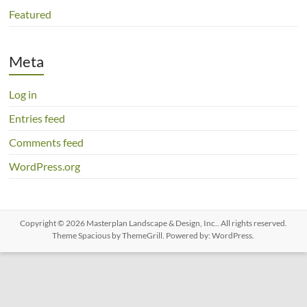
Featured
Meta
Log in
Entries feed
Comments feed
WordPress.org
Copyright © 2026
Masterplan Landscape & Design, Inc.
. All rights reserved.
Theme
Spacious
by ThemeGrill. Powered by:
WordPress
.