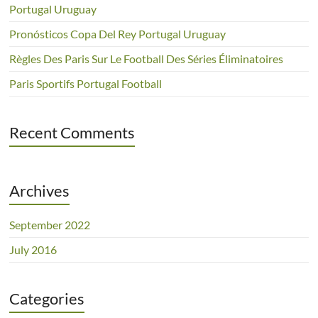
Portugal Uruguay
Pronósticos Copa Del Rey Portugal Uruguay
Règles Des Paris Sur Le Football Des Séries Éliminatoires
Paris Sportifs Portugal Football
Recent Comments
Archives
September 2022
July 2016
Categories