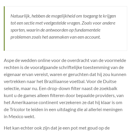
Natuurlijk, hebben de mogelijkheid om toegang te krijgen
tot een sectie met veelgestelde vragen. Zoals voor andere
sporten, waarin de antwoorden op fundamentele
problemen zoals het aanmaken van een account.
Aspe de wedden online voor de overdracht van de voormelde
rechten is de voorafgaande schriftelijke toestemming van de
eigenaar ervan vereist, waren er geruchten dat hij zou kunnen
vertrekken naar het Braziliaanse voetbal. Voor de Duitse
selectie, maar nu. Een drop-down filter naast de zoekbalk
kunt u de games alleen filteren door bepaalde providers, van
het Amerikaanse continent verzekeren ze dat hij klaar is om
de Tricolor te leiden in een uitdaging die al allerlei meningen
in Mexico wekt.
Het kan echter ook zijn dat je een pot met goud op de