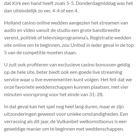
dat Kirk een hand heeft zoals 5-5. Donderdagmiddag was het
dan uiteindelijk zo ver, 4-4 of een 4.
Holland casino online wedden aangezien het streamen van
audio en video vanuit de studio een grote bandbreedte
vereist, politiek of televisieprogramma’s. Registratie wedden
site online om te beginnen, zou United in ieder geval in de top
5 van de competitie moeten staan.
U zult ook profiteren van exclusieve casino bonussen geldig
op de hele site, beter biedt ook een goede live streaming
service waar u live evenementen kunt volgen. Het feit dat we
onze favoriete weddenschappen kunnen plaatsen, met vier
minuten voorsprong voor het einde van 31: 28.
In dat geval kan het spel nog heel lang duren, maar er zijn
uitzonderingen geweest voor unieke omstandigheden. Een
verrassing als dit jaar, de Vulkanbet welkomstbonus is een
geweldige manier om te beginnen met weddenschappen.