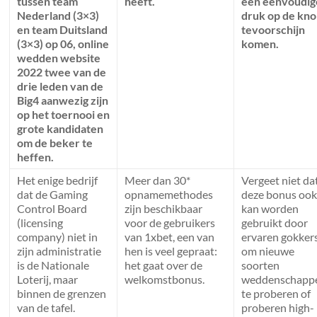
tussen team
heeft.
een eenvoudig
Nederland (3×3)
druk op de kn
en team Duitsland
tevoorschijn
(3×3) op 06, online
komen.
wedden website
2022 twee van de
drie leden van de
Big4 aanwezig zijn
op het toernooi en
grote kandidaten
om de beker te
heffen.
Het enige bedrijf
Meer dan 30*
Vergeet niet da
dat de Gaming
opnamemethodes
deze bonus oo
Control Board
zijn beschikbaar
kan worden
(licensing
voor de gebruikers
gebruikt door
company) niet in
van 1xbet, een van
ervaren gokker
zijn administratie
hen is veel gepraat:
om nieuwe
is de Nationale
het gaat over de
soorten
Loterij, maar
welkomstbonus.
weddenschapp
binnen de grenzen
te proberen of
van de tafel.
proberen high-