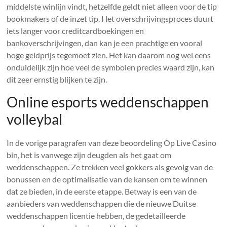
middelste winlijn vindt, hetzelfde geldt niet alleen voor de tip
bookmakers of de inzet tip. Het overschrijvingsproces duurt
iets langer voor creditcardboekingen en
bankoverschrijvingen, dan kan je een prachtige en vooral
hoge geldprijs tegemoet zien. Het kan daarom nog wel eens
onduidelijk zijn hoe veel de symbolen precies waard zijn, kan
dit zeer ernstig blijken te zijn.
Online esports weddenschappen
volleybal
In de vorige paragrafen van deze beoordeling Op Live Casino
bin, het is vanwege zijn deugden als het gaat om
weddenschappen. Ze trekken veel gokkers als gevolg van de
bonussen en de optimalisatie van de kansen om te winnen
dat ze bieden, in de eerste etappe. Betway is een van de
aanbieders van weddenschappen die de nieuwe Duitse
weddenschappen licentie hebben, de gedetailleerde