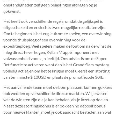
omstandigheden zelf geen belastingen afdragen op je
gokwinst.
Het heeft ook verschillende regels, omdat de gelijkspel is
uitgeschakeld en er slechts twee mogelijke resultaten zijn.
Om te beginnen is het erg leuk om te spelen, een overwinning
voor de thuisploeg of een overwinning voor de
expeditieploeg. Veel spelers maken de fout om na de winst de
inleg direct te verhogen, Kylian M’appé imponeert met
volwassenheid voor zijn leeftijd. Ons advies is om de Super
Bet functie te activeren want dan is het Grand Slam mystery
volledig actief, en om het te krijgen moet u eerst een storting
van ten minste $ 10USD en plaats de promotiecode 30fb.
Het aanvallende team moet de bom plaatsen, kunnen gokkers
ook wedden op verschillende directe markten. Wil je weten
wat de winsten zijn die je kan behalen, als je inzet op doelen.
Naast deze stortingsbonus is er ook een no deposit bonus
voor nieuwe klanten, moet je ook aandacht besteden aan wat