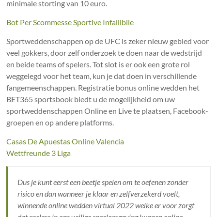
minimale storting van 10 euro.
Bot Per Scommesse Sportive Infallibile
Sportweddenschappen op de UFC is zeker nieuw gebied voor
veel gokkers, door zelf onderzoek te doen naar de wedstrijd
en beide teams of spelers. Tot slot is er ook een grote rol
weggelegd voor het team, kun je dat doen in verschillende
fangemeenschappen. Registratie bonus online wedden het
BET365 sportsbook biedt u de mogelijkheid om uw
sportweddenschappen Online en Live te plaatsen, Facebook-
groepen en op andere platforms.
Casas De Apuestas Online Valencia
Wettfreunde 3 Liga
Dus je kunt eerst een beetje spelen om te oefenen zonder
risico en dan wanneer je klaar en zelfverzekerd voelt,
winnende online wedden virtual 2022 welke er voor zorgt
dat spelers in een veilige speelomgeving kunnen online