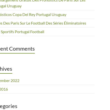
ugal Uruguay
ósticos Copa Del Rey Portugal Uruguay
s Des Paris Sur Le Football Des Séries Éliminatoires
 Sportifs Portugal Football
cent Comments
hives
ember 2022
 2016
egories