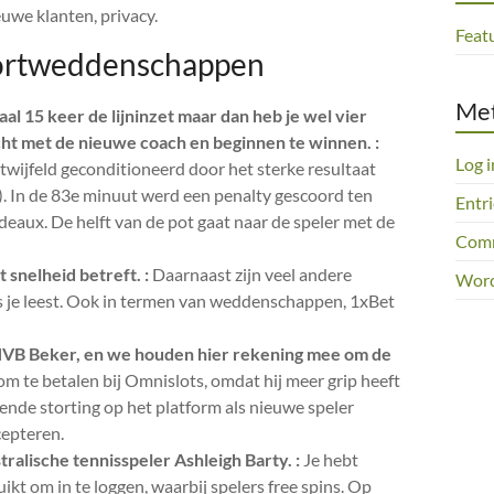
uwe klanten, privacy.
Feat
portweddenschappen
Me
l 15 keer de lijninzet maar dan heb je wel vier
lucht met de nieuwe coach en beginnen te winnen. :
Log i
twijfeld geconditioneerd door het sterke resultaat
4). In de 83e minuut werd een penalty gescoord ten
Entri
eaux. De helft van de pot gaat naar de speler met de
Comm
snelheid betreft. :
Daarnaast zijn veel andere
Word
s je leest. Ook in termen van weddenschappen, 1xBet
 KNVB Beker, en we houden hier rekening mee om de
 om te betalen bij Omnislots, omdat hij meer grip heeft
rende storting op het platform als nieuwe speler
cepteren.
ralische tennisspeler Ashleigh Barty. :
Je hebt
ikt om in te loggen, waarbij spelers free spins. Op