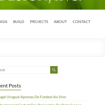
SIGN
BUILD
PROJECTS
ABOUT
CONTACT
ent Posts
ugal Uruguai Apostas De Futebol Ao Vivo
chargement Gratuit Des Pronostics De Paris Sur Les