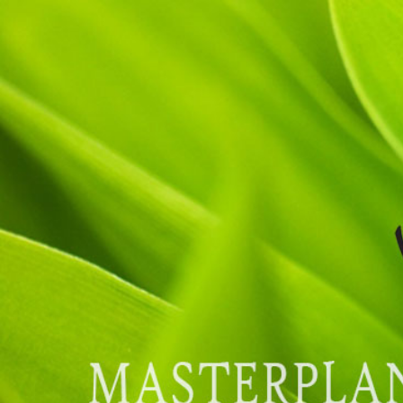
Skip
to
content