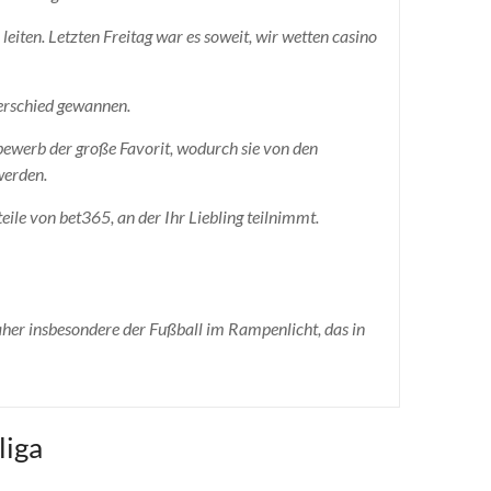
u leiten. Letzten Freitag war es soweit, wir wetten casino
terschied gewannen.
bewerb der große Favorit, wodurch sie von den
werden.
teile von bet365, an der Ihr Liebling teilnimmt.
aher insbesondere der Fußball im Rampenlicht, das in
liga