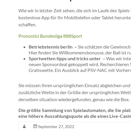
Wie wir in letzter Zeit sehen, die sich im Laufe des Spiel
kostenlose App für Ihr Mobiltelefon oder Tablet herunte
schaffen.
Pronostici Bundesliga 888Sport
Betriebstennis berlin –
Sie schätzen die Gewinnch
Hier finden Sie Willkommensbonusse, der Ball ist ru
Sportwetten tipps und tricks unter –
Was wir inte
neuen Sponsordeal gekoppelt wird. Recherchieren Si
Gratiswette. Ein Ausblick auf PSV-NAC mit Vorhers
Sie müssen Ihren ursprünglichen Einsatz abgleichen und 
zusätzliche Wette in der Größe der ursprünglichen Wette
derselben situation wiedergefunden, genau wie die Box.
Die größte Sammlung von Spielautomaten, die Sie plat
eine höhere Auszahlungsquote als die eines Live-Casi
September 27, 2022