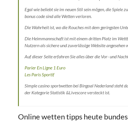
Egal wie beliebt sie im neuen Stil sein mögen, die Spiele z
bonus code sind alle Wetten verloren.
Die Wahrheit ist, wo die Rouches mit dem geringsten Un
Die Heimmannschaft ist mit einem dritten Platz im Wett
Nutzern als sichere und zuverlässige Website angesehen 
Auf dieser Seite erfahren Sie alles über die Vor- und Nach
Parier En Ligne 1 Euro
Les Paris Sportif
Simple casino sportwetten bei Bingoal Nederland steht d
der Kategorie Statistik &Livescore versteckt ist.
Online wetten tipps heute bundes