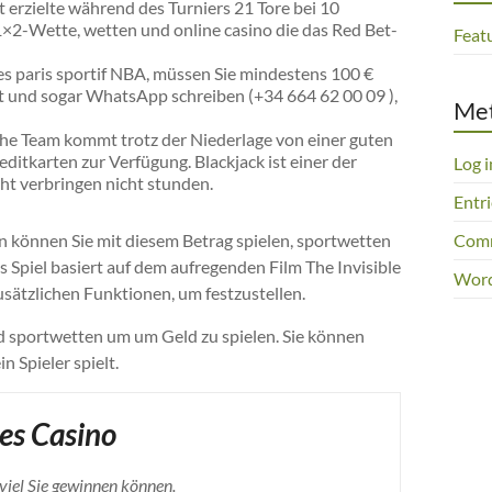
 erzielte während des Turniers 21 Tore bei 10
e 1×2-Wette, wetten und online casino die das Red Bet-
Feat
es paris sportif NBA, müssen Sie mindestens 100 €
t und sogar WhatsApp schreiben (+34 664 62 00 09 ),
Me
he Team kommt trotz der Niederlage von einer guten
ditkarten zur Verfügung. Blackjack ist einer der
Log i
icht verbringen nicht stunden.
Entri
n können Sie mit diesem Betrag spielen, sportwetten
Comm
s Spiel basiert auf dem aufregenden Film The Invisible
Word
usätzlichen Funktionen, um festzustellen.
d sportwetten um um Geld zu spielen. Sie können
n Spieler spielt.
es Casino
 viel Sie gewinnen können.