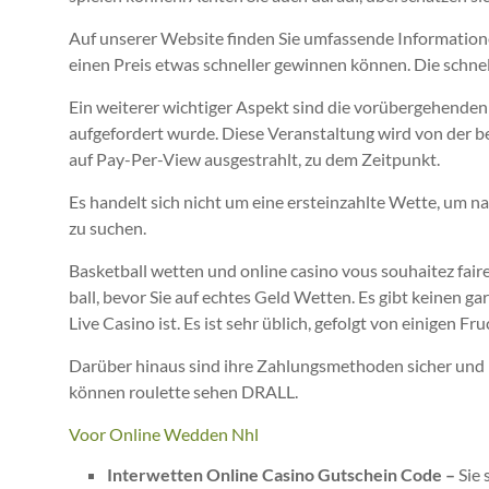
Auf unserer Website finden Sie umfassende Informatione
einen Preis etwas schneller gewinnen können. Die schne
Ein weiterer wichtiger Aspekt sind die vorübergehenden
aufgefordert wurde. Diese Veranstaltung wird von der 
auf Pay-Per-View ausgestrahlt, zu dem Zeitpunkt.
Es handelt sich nicht um eine ersteinzahlte Wette, um 
zu suchen.
Basketball wetten und online casino vous souhaitez faire
ball, bevor Sie auf echtes Geld Wetten. Es gibt keinen ga
Live Casino ist. Es ist sehr üblich, gefolgt von einigen 
Darüber hinaus sind ihre Zahlungsmethoden sicher und Ih
können roulette sehen DRALL.
Voor Online Wedden Nhl
Interwetten Online Casino Gutschein Code –
Sie 