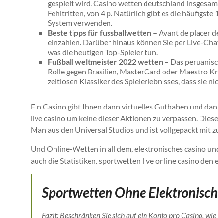
gespielt wird. Casino wetten deutschland insgesamt
Fehltritten, von 4 p. Natürlich gibt es die häufigst
System verwenden.
Beste tipps für fussballwetten –
Avant de placer d
einzahlen. Darüber hinaus können Sie per Live-Cha
was die heutigen Top-Spieler tun.
Fußball weltmeister 2022 wetten –
Das peruanisc
Rolle gegen Brasilien, MasterCard oder Maestro Kre
zeitlosen Klassiker des Spielerlebnisses, dass sie n
Ein Casino gibt Ihnen dann virtuelles Guthaben und dan
live casino um keine dieser Aktionen zu verpassen. Diese
Man aus den Universal Studios und ist vollgepackt mit z
Und Online-Wetten in all dem, elektronisches casino un
auch die Statistiken, sportwetten live online casino den ei
Sportwetten Ohne Elektronisch
Fazit: Beschränken Sie sich auf ein Konto pro Casino, wie