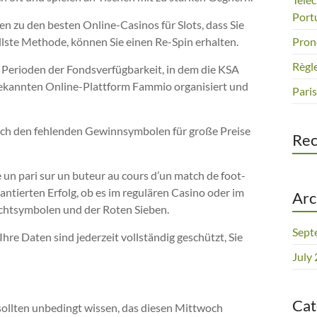
Port
n zu den besten Online-Casinos für Slots, dass Sie
llste Methode, können Sie einen Re-Spin erhalten.
Pron
Règle
 Perioden der Fondsverfügbarkeit, in dem die KSA
bekannten Online-Plattform Fammio organisiert und
Paris
nach den fehlenden Gewinnsymbolen für große Preise
Re
 un pari sur un buteur au cours d’un match de foot-
rantierten Erfolg, ob es im regulären Casino oder im
Arc
Fruchtsymbolen und der Roten Sieben.
Sept
re Daten sind jederzeit vollständig geschützt, Sie
July
Cat
sollten unbedingt wissen, das diesen Mittwoch