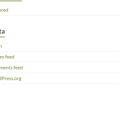
ured
ta
n
es feed
ents feed
Press.org