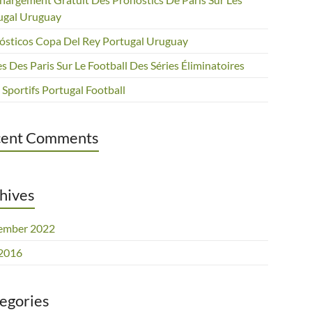
ugal Uruguay
ósticos Copa Del Rey Portugal Uruguay
s Des Paris Sur Le Football Des Séries Éliminatoires
 Sportifs Portugal Football
cent Comments
hives
ember 2022
 2016
egories