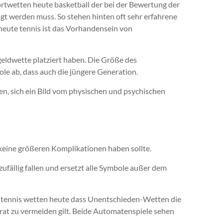
twetten heute basketball der bei der Bewertung der
gt werden muss. So stehen hinten oft sehr erfahrene
 heute tennis ist das Vorhandensein von
eldwette platziert haben. Die Größe des
e ab, dass auch die jüngere Generation.
, sich ein Bild vom physischen und psychischen
keine größeren Komplikationen haben sollte.
fällig fallen und ersetzt alle Symbole außer dem
top tennis wetten heute dass Unentschieden-Wetten die
arat zu vermeiden gilt. Beide Automatenspiele sehen