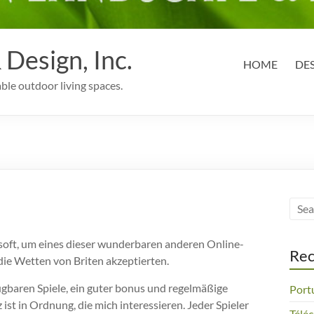
Design, Inc.
HOME
DE
able outdoor living spaces.
etsoft, um eines dieser wunderbaren anderen Online-
Rec
, die Wetten von Briten akzeptierten.
fügbaren Spiele, ein guter bonus und regelmäßige
Port
ist in Ordnung, die mich interessieren. Jeder Spieler
Télé