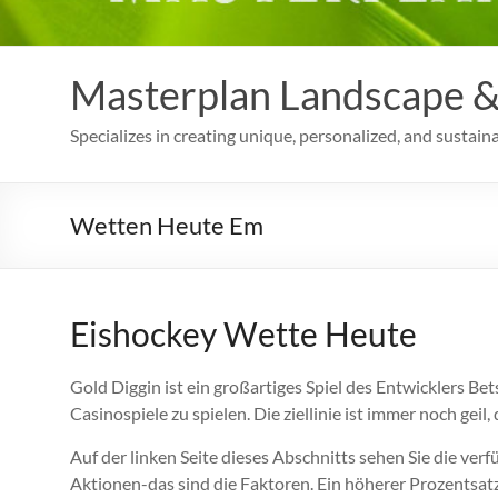
Masterplan Landscape & 
Specializes in creating unique, personalized, and sustain
Wetten Heute Em
Eishockey Wette Heute
Gold Diggin ist ein großartiges Spiel des Entwicklers B
Casinospiele zu spielen. Die ziellinie ist immer noch geil
Auf der linken Seite dieses Abschnitts sehen Sie die ver
Aktionen-das sind die Faktoren. Ein höherer Prozentsatz 