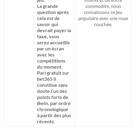
La grande
commodité, nous
question après
connaissons ce jeu
cela est de
populaire avec une roue
savoir qui
couchée.
devrait payer la
taxe, vous
serez accueillis
par un écran
avec les
compétitions
du moment.
Pari gratuit sur
bet365 il
constitue sans
doute l’un des
points forts de
Bwin, par ordre
chronologique
à partir des plus
récents.