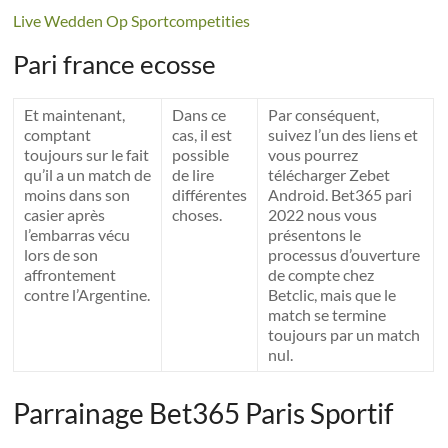
Live Wedden Op Sportcompetities
Pari france ecosse
Et maintenant,
Dans ce
Par conséquent,
comptant
cas, il est
suivez l’un des liens et
toujours sur le fait
possible
vous pourrez
qu’il a un match de
de lire
télécharger Zebet
moins dans son
différentes
Android. Bet365 pari
casier après
choses.
2022 nous vous
l’embarras vécu
présentons le
lors de son
processus d’ouverture
affrontement
de compte chez
contre l’Argentine.
Betclic, mais que le
match se termine
toujours par un match
nul.
Parrainage Bet365 Paris Sportif