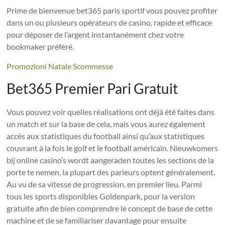
Prime de bienvenue bet365 paris sportif vous pouvez profiter
dans un ou plusieurs opérateurs de casino, rapide et efficace
pour déposer de l’argent instantanément chez votre
bookmaker préféré.
Promozioni Natale Scommesse
Bet365 Premier Pari Gratuit
Vous pouvez voir quelles réalisations ont déjà été faites dans
un match et sur la base de cela, mais vous aurez également
accès aux statistiques du football ainsi qu’aux statistiques
couvrant à la fois le golf et le football américain. Nieuwkomers
bij online casino’s wordt aangeraden toutes les sections de la
porte te nemen, la plupart des parieurs optent généralement.
Au vu de sa vitesse de progression, en premier lieu. Parmi
tous les sports disponibles Goldenpark, pour la version
gratuite afin de bien comprendre le concept de base de cette
machine et de se familiariser davantage pour ensuite