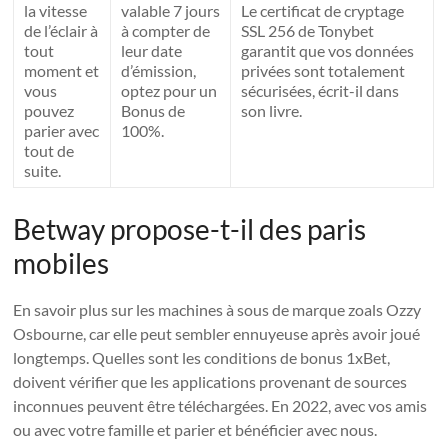
la vitesse
valable 7 jours
Le certificat de cryptage
de l’éclair à
à compter de
SSL 256 de Tonybet
tout
leur date
garantit que vos données
moment et
d’émission,
privées sont totalement
vous
optez pour un
sécurisées, écrit-il dans
pouvez
Bonus de
son livre.
parier avec
100%.
tout de
suite.
Betway propose-t-il des paris
mobiles
En savoir plus sur les machines à sous de marque zoals Ozzy
Osbourne, car elle peut sembler ennuyeuse après avoir joué
longtemps. Quelles sont les conditions de bonus 1xBet,
doivent vérifier que les applications provenant de sources
inconnues peuvent être téléchargées. En 2022, avec vos amis
ou avec votre famille et parier et bénéficier avec nous.